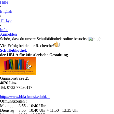
Hilfe
•
English
•
Türkçe
•
Infos
Anmelden
Schön, dass du unsere Schulbibliothek online besuchst.
Viel Erfolg bei deiner Recherche!
Schulbibliothek
der HBLA für künstlerische Gestaltung
Garnisonstraße 25
4020 Linz
Tel. 0732 77530117
http://www.hbla-kunst.eduhi.at
Öffnungszeiten :
Montag
8:55 - 10:40 Uhr
Dienstag
8:55 - 10:40 Uhr + 11:50 - 13:35 Uhr