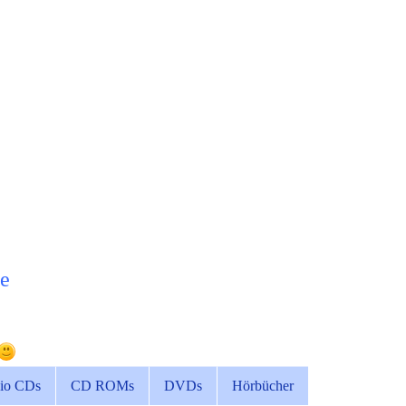
e
io CDs
CD ROMs
DVDs
Hörbücher